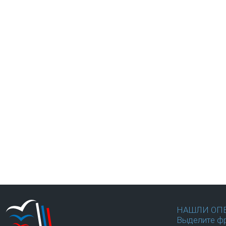
НАШЛИ ОП
Выделите фр