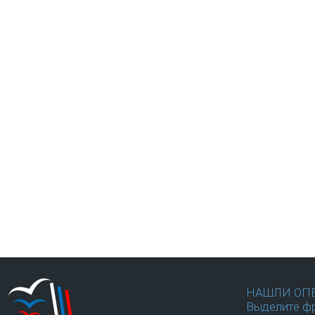
НАШЛИ ОП
Выделите фр