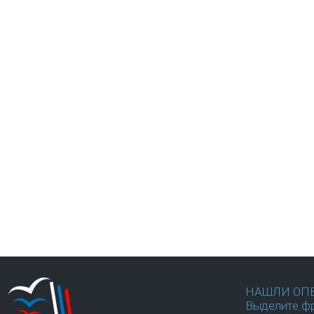
НАШЛИ ОП
Выделите фр