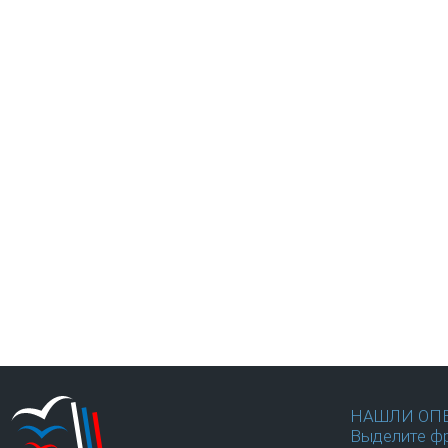
НАШЛИ ОП
Выделите фр