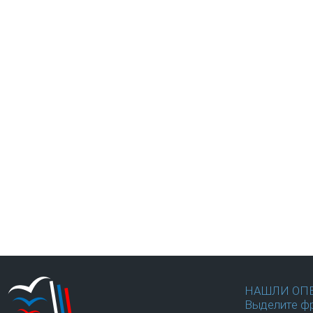
НАШЛИ ОП
Выделите фр