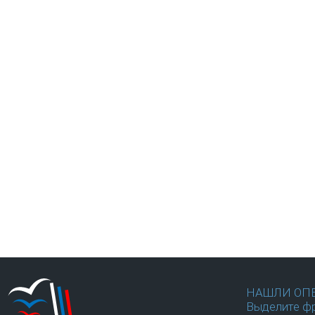
НАШЛИ ОП
Выделите фр