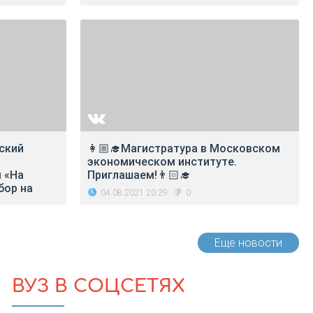
ский
👩🏼‍🎓Магистратура в Московском
экономическом институте.
 «На
Приглашаем!👨🏻‍🎓
бор на
04.08.2021 20:29
0
Еще новости
ВУЗ В СОЦСЕТЯХ