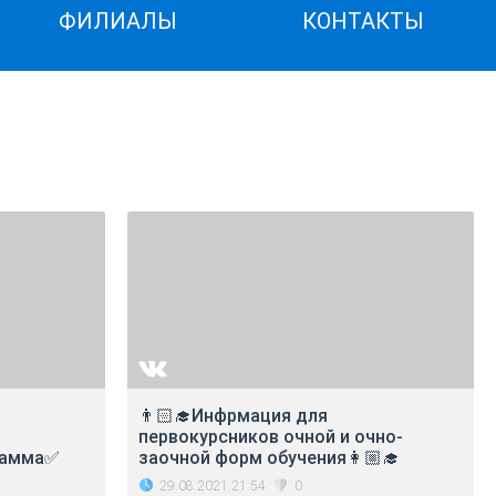
ФИЛИАЛЫ
КОНТАКТЫ
👨🏻‍🎓Инфрмация для
первокурсников очной и очно-
рамма✅
заочной форм обучения👩🏼‍🎓
29.08.2021 21:54
0