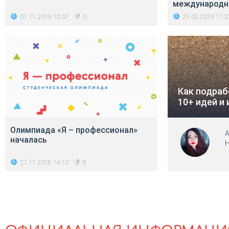
международн
01.11.2019 10:07
25.03.2019 11:2
0
Как подраб
10+ идей и 
Олимпиада «Я – профессионал»
А
началась
Н
27.11.2018 14:12
8